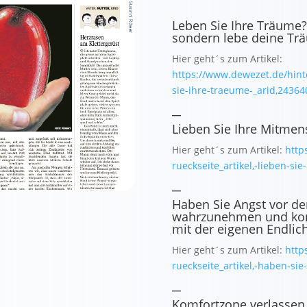
Leben Sie Ihre Träume?
sondern lebe deine Tr
Hier geht´s zum Artikel:
https://www.dewezet.de/hinte
sie-ihre-traeume-_arid,24364
_
Lieben Sie Ihre Mitme
Hier geht´s zum Artikel:
http
rueckseite_artikel,-lieben-s
_
Haben Sie Angst vor de
wahrzunehmen und konf
mit der eigenen Endlich
Hier geht´s zum Artikel:
http
rueckseite_artikel,-haben-si
_
Komfortzone verlassen, 