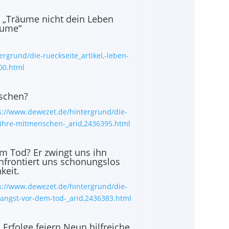
 „Träume nicht dein Leben
äume“
rgrund/die-rueckseite_artikel,-leben-
00.html
nschen?
s://www.dewezet.de/hintergrund/die-
ie-ihre-mitmenschen-_arid,2436395.html
m Tod? Er zwingt uns ihn
rontiert uns schonungslos
keit.
s://www.dewezet.de/hintergrund/die-
e-angst-vor-dem-tod-_arid,2436383.html
Erfolge feiern Neun hilfreiche