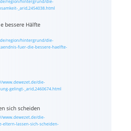
de/region/hintergrund/die-
einsamkeit-_arid,2454038.html
ie bessere Hälfte
de/region/hintergrund/die-
taendnis-fuer-die-bessere-haelfte-
://www.dewezet.de/die-
hung-gelingt-_arid,2460674.html
sen sich scheiden
://www.dewezet.de/die-
ne-eltern-lassen-sich-scheiden-