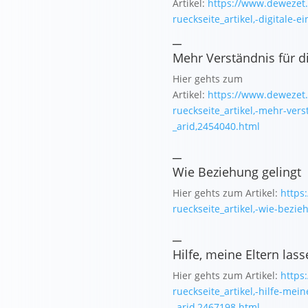
Artikel:
https://www.dewezet.
rueckseite_artikel,-digitale-
_
Mehr Verständnis für d
Hier gehts zum
Artikel:
https://www.dewezet.
rueckseite_artikel,-mehr-vers
_arid,2454040.html
_
Wie Beziehung gelingt
Hier gehts zum Artikel:
https
rueckseite_artikel,-wie-bezie
_
Hilfe, meine Eltern las
Hier gehts zum Artikel:
https
rueckseite_artikel,-hilfe-mei
_arid,2467198.html